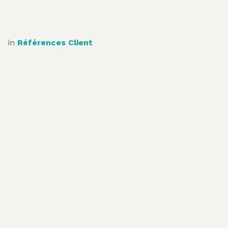
in
Références Client
126 Avenue du Général Leclerc • 92 100 Boulogne
Billancourt • France
+33 1 74 61 20 76
contact@ixemelis.fr