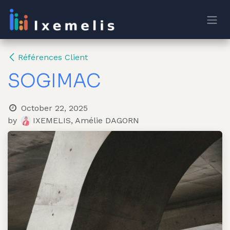
Skip to Content
Références Client
SOGIMAC
October 22, 2025
by
IXEMELIS, Amélie DAGORN